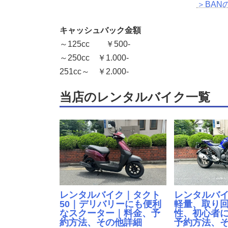
＞BANの
キャッシュバック金額
～125cc ￥500-
～250cc ￥1.000-
251cc～ ￥2.000-
当店のレンタルバイク一覧
レンタルバイク｜タクト
レンタルバイ
50｜デリバリーにも便利
軽量、取り
なスクーター｜料金、予
性、初心者
約方法、その他詳細
予約方法、