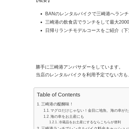
【概要】
日
時
:
BANのレンタルバイクで三崎港へラン
三崎港の飲食店でランチをして最大200
日帰りランチモデルコースをご紹介（下
勝手に三崎港アンバサダーをしています。
当店のレンタルバイクを利用予定でない方も
Table of Contents
三崎港の醍醐味！
マグロだけじゃない！金目に地魚、海の幸が
海の幸をお土産にも
冷蔵品をお土産にするならこちらが便利
三崎港ランチでレンタルバイク料金キャッシュ