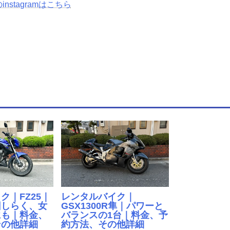
instagramはこちら
ク｜FZ25｜
レンタルバイク｜
回しらく、女
GSX1300R隼｜パワーと
にも｜料金、
バランスの1台｜料金、予
その他詳細
約方法、その他詳細