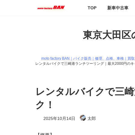
コ
ナ
TOP
新車中古車
ン
ビ
テ
ゲ
ン
ー
ツ
シ
東京大田区の
へ
ョ
ス
ン
キ
に
ッ
移
moto factory BAN｜バイク販売｜修理、点検、車
プ
動
レンタルバイクで三崎港ランチツーリング｜最大2000円の
レンタルバイクで三崎
ク！
最
2025年10月14日
太郎
終
更
新