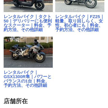
レンタルバイク｜タクト
レンタルバイク｜FZ25｜
50｜デリバリーにも便利
軽量、取り回しらく、女
なスクーター｜料金、予
性、初心者にも｜料金、
約方法、その他詳細
予約方法、その他詳細
レンタルバイク｜
GSX1300R隼｜パワーと
バランスの1台｜料金、
予約方法、その他詳細
店舗所在