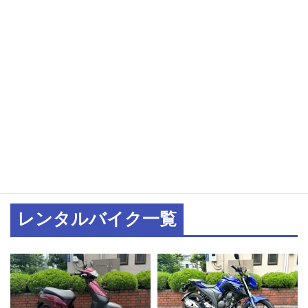
バイクでも電車でも都心
イクで日帰りランチツー
から2時間程度
リングにもぴったり
三崎港ランチツーリン
グ！金目鯛専門店「公
海」
レンタルバイク一覧