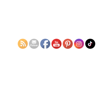
ホンダCBF125T｜特選
ホンダCG125スペシャル
新車情報
エディション｜特選新車
情報
掲載外の車種も販売中！まずは気軽にご相談ください！
中古バイク一覧
スーパーカブ110｜中古
CBF125Tワンオーナー
バイク情報｜アクセサリ
｜中古バイク情報｜USB