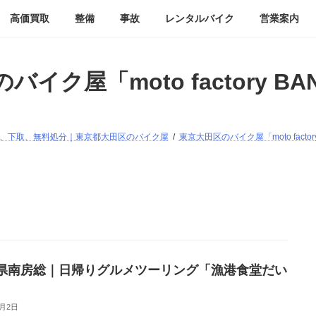
高価買取
整備
事故
レンタルバイク
営業案内
バイク屋「moto factory B
検｜買取、下取、無料処分｜東京都大田区のバイク屋
東京大田区のバイク屋「moto facto
県南房総｜日帰りグルメツーリング「漁港食堂だい
6月2日