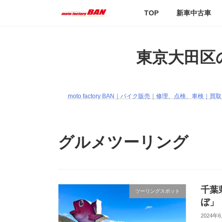
コ
ナ
TOP
新車中古車
ン
ビ
テ
ゲ
ン
ー
ツ
シ
東京大田区の
へ
ョ
ス
ン
キ
に
ッ
移
moto factory BAN｜バイク販売｜修理、点検、車
プ
動
グルメツーリング
千葉
ツーリングスポット
ぼ」
2024年