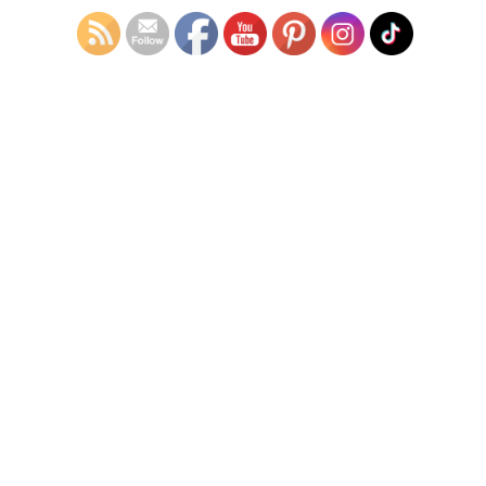
その他注意事項
以下のような状態でご利用された場合は、保険が適用されず全て
お客様の負担となり免責補償オプションも適用されませんので、
ご注意ください。
事故現場で相手側と直接示談した場合
貸し渡し約款に違反している場合
（飲酒運転、薬物使用運転などの重大な違反、無断延長、登
録者以外の運転、又貸しなど）
所定の手続きを怠った場合
（事故の際は傷や凹みの大小、相手の有無にかかわらず、必
ず警察と出発店舗にご連絡ください）
使用、管理に落ち度があった場合
タイヤのパンク、バースト等による修理、交換費用はお客様
のご負担となります。
補償オプションについて