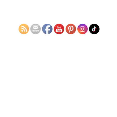
配線を短絡させ、スロットルを全開にしながらキーをONにするこ
とでエラーコードの確認ができます。
エラーコードを確認すると、警告灯4回点滅。
C40というコードの確認ができました。
エラーコード表でみると「アイドルソレノイドバルブ」とありま
す。