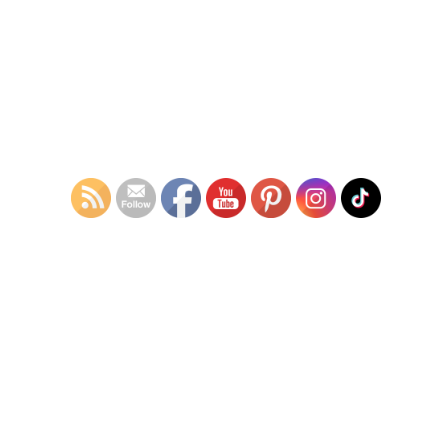
配線図を眺めると、コントロールユニットが怪しい。
だいたいこの手の故障の場合は、カプラー部の配線不良や、ユニ
ットの不良なんですよね。
っということで、コントロールユニットをまずは目視で確認と思
ったら、、、
カプラー部の配線焼けを目視で確認。
ひとまずなんとなく、グリグリやって接触不良を調整してやる
と、スターターが回りました！
っということで、故障診断は完了。